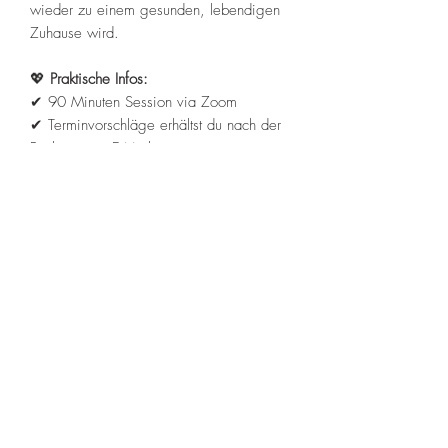
wieder zu einem gesunden, lebendigen
Zuhause wird.
💖
Praktische Infos:
✔ 90 Minuten Session via Zoom
✔ Terminvorschläge erhältst du nach der
Buchung per E-Mail
🌟
Jetzt ist die Zeit, dich selbst zu
erlösen.
Ich freue mich von Herzen darauf, dich
zu begleiten.
Birgit Mirzwa
Rechtliches