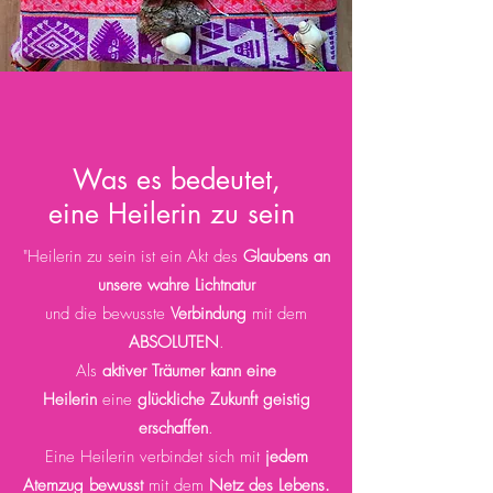
Was es bedeutet,
eine Heilerin zu sein
​"Heilerin zu sein ist ein Akt des
Glaubens an
unsere wahre Lichtnatur
und die bewusste
Verbindung
mit dem
ABSOLUTEN
.
Als
aktiver Träumer kann eine
Heilerin
eine
glückliche Zukunft
geistig
erschaffen
.
Eine Heilerin verbindet sich mit
jedem
Atemzug
bewusst
mit dem
Netz des Lebens.