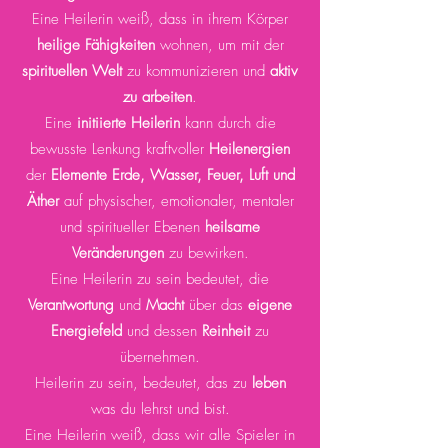
Eine Heilerin weiß, dass in ihrem Körper
heilige Fähigkeiten
wohnen, um mit der
spirituellen Welt
zu kommunizieren und
aktiv
zu arbeiten
.
Eine
initiierte Heilerin
kann durch die
bewusste Lenkung kraftvoller
Heilenergien
der
Elemente Erde, Wasser, Feuer, Luft und
Äther
auf physischer, emotionaler, mentaler
und spiritueller Ebenen
heilsame
Veränderungen
zu bewirken.
Eine Heilerin zu sein bedeutet, die
Verantwortung
und
Macht
über das
eigene
Energiefeld
und dessen
Reinheit
zu
übernehmen.
Heilerin zu sein, bedeutet, das zu
leben
was du lehrst und bist.
Eine Heilerin weiß, dass wir alle Spieler in