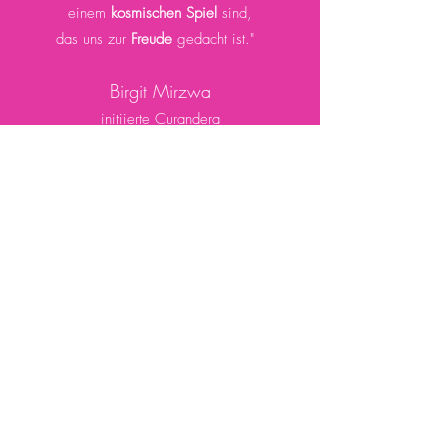
einem
kosmischen Spiel
sind,
das uns zur
Freude
gedacht ist." ​
Birgit Mirzwa
initiierte Curandera
Gratis Gespräch
Für neue Klientinnen und Klienten biete
ich die Möglichkeit,
mich in einem gratis Telefonat
kennenzulernen.
Jetzt Gratisgespräch vereinbaren