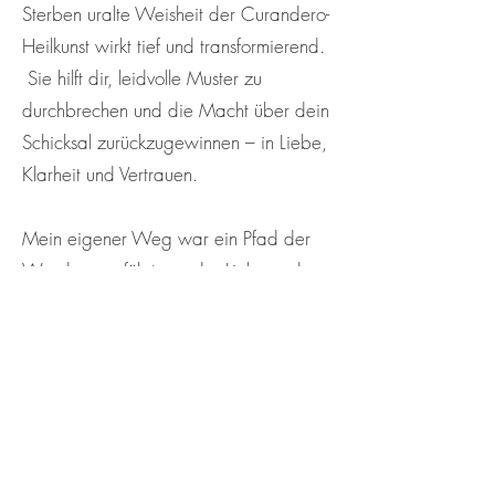
Sterben uralte Weisheit der Curandero-
Heilkunst wirkt tief und transformierend.
Sie hilft dir, leidvolle Muster zu
durchbrechen und die Macht über dein
Schicksal zurückzugewinnen – in Liebe,
Klarheit und Vertrauen.
Mein eigener Weg war ein Pfad der
Wunder , geführt von der Liebe und
der Weisheit des Universums.
Diese kostbaren Erfahrungen teile ich
von Herzen mit dir, damit auch du dein
Leben in Gesundheit, Glück und tiefere
Erfüllung erstrahlen lassen kannst.
🌿 Bist du bereit, dich mit deiner