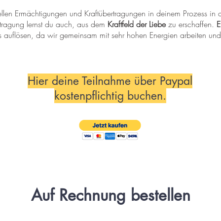
ituellen Ermächtigungen und Kraftübertragungen in deinem Prozess in 
rtragung lernst du auch, aus dem
Kraftfeld der Liebe
zu erschaffen.
E
os auflösen, da wir gemeinsam mit sehr hohen Energien arbeiten un
rzenraumes
werden deine
Gaben
und
Talente
aktivieren, damit du 
Hier deine Teilnahme über Paypal
erwirklichen kannst.
kostenpflichtig buchen.
Auf Rechnung bestellen