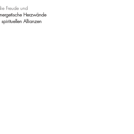
die Freude und
nergetische Herzwände
d
spirituellen Allianzen
in dieser Wandelzeit deine