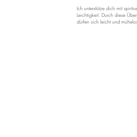
Ich unterstütze dich mit spir
Leichtigkeit. Durch diese Übe
dürfen sich leicht und mühel
arbeiten.
Durch die Öffnung deines
He
mitgebrachte Lebensabsicht v