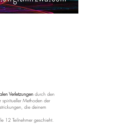
alen Verletzungen
durch den
spiritueller Methoden der
erstrickungen, die deinem
le 12 Teilnehmer geschieht.