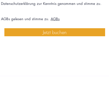
e Datenschutzerklärung zur Kenntnis genommen und stimme zu.
e AGBs gelesen und stimme zu.
AGBs
Jetzt buchen
Birgit Mirzwa
Geistheilung und Schamanismus