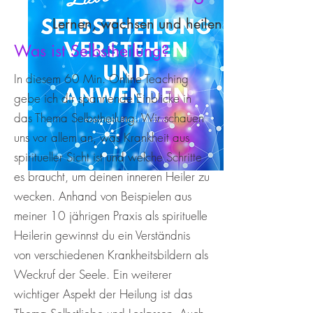
Lernen, wachsen und heilen!
Was ist Selbstheilung?
In diesem 60 Min. Online Teaching
gebe ich dir spannende Einblicke in
das Thema Selbstheilung. Wir schauen
uns vor allem an, was Krankheit aus
spiritueller Sicht ist und welche Schritte
es braucht, um deinen inneren Heiler zu
wecken. Anhand von Beispielen aus
meiner 10 jährigen Praxis als spirituelle
Heilerin gewinnst du ein Verständnis
von verschiedenen Krankheitsbildern als
Weckruf der Seele. Ein weiterer
wichtiger Aspekt der Heilung ist das