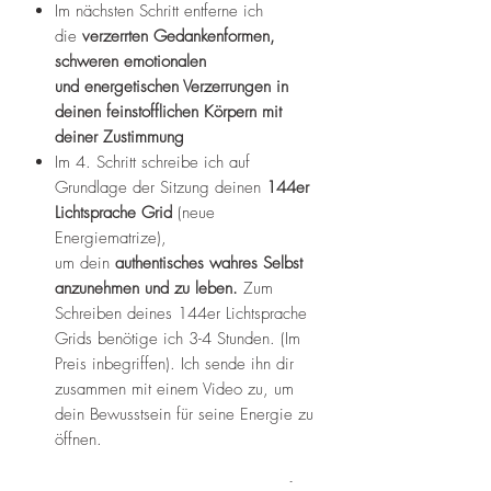
Im nächsten Schritt entferne ich
die
verzerrten Gedankenformen,
schweren emotionalen
und
energetischen Verzerrungen in
deinen feinstofflichen Körpern mit
deiner Zustimmung
Im 4. Schritt schreibe ich auf
Grundlage der Sitzung deinen
144er
Lichtsprache Grid
(neue
Energiematrize),
um dein
authentisches wahres Selbst
anzunehmen und zu leben.
Zum
Schreiben deines 144er Lichtsprache
Grids benötige ich 3-4 Stunden. (Im
Preis inbegriffen). Ich sende ihn dir
zusammen mit einem Video zu, um
dein Bewusstsein für seine Energie zu
öffnen.
In dieser Kombisitzung, die über Telefon