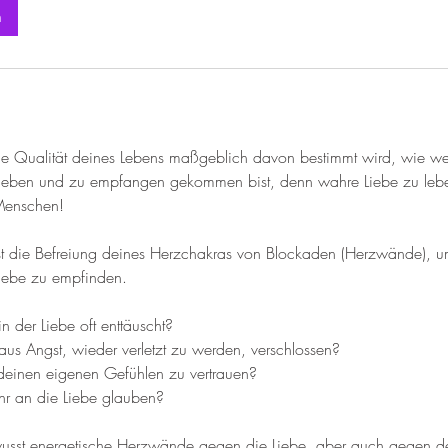
n
ie Qualität deines Lebens maßgeblich davon bestimmt wird, wie wei
 geben und zu empfangen gekommen bist, denn wahre Liebe zu leben 
Menschen!
ist die Befreiung deines Herzchakras von Blockaden (Herzwände), um
Liebe zu empfinden.
n der Liebe oft enttäuscht?
aus Angst, wieder verletzt zu werden, verschlossen?
r, deinen eigenen Gefühlen zu vertrauen?
ehr an die Liebe glauben?
usst energetische Herzwände gegen die Liebe, aber auch gegen d