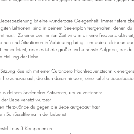
 Liebesbeziehung ist eine wunderbare Gelegenheit, immer tiefere Ebe
igsten Lektionen sind in deinem Seelenplan festgehalten, denen du 
mt hast. Zu einer bestimmten Zeit wird in dir eine Frequenz aktiviert
chen und Situationen in Verbindung bringt, um deine Lektionen der 
ht immer leicht, aber es ist die größte und schönste Aufgabe, der du 
ie Heilung der Liebe!
Sitzung löse ich mit einer Curandero Hochfrequenztechnik energetis
 Herzchakra auf, die dich daran hindern, eine erfüllte Liebesbezi
us deinem Seelenplan Antworten, um zu verstehen:
 der Liebe verletzt wurdest
hen Herzwände du gegen die Liebe aufgebaut hast
in Schlüsselthema in der Liebe ist
besteht aus 3 Komponenten: