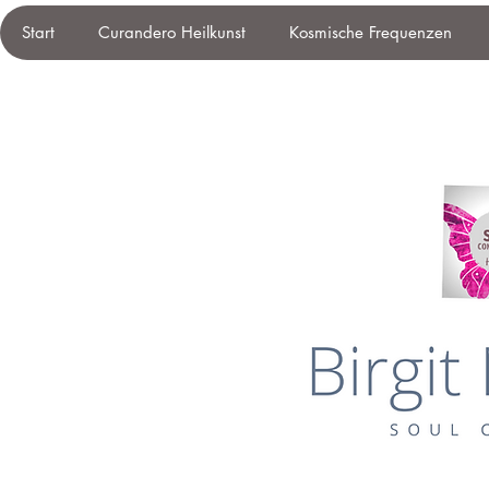
Start
Curandero Heilkunst
Kosmische Frequenzen