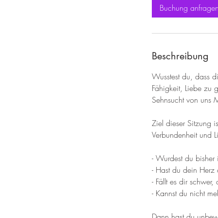
d
Buchung anfrage
.
Beschreibung
Wusstest du, dass d
Fähigkeit, Liebe zu
Sehnsucht von uns 
Ziel dieser Sitzung 
Verbundenheit und 
- Wurdest du bisher i
- Hast du dein Herz 
- Fällt es dir schwe
- Kannst du nicht m
Dann hast du unbew