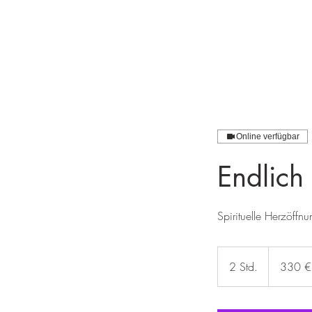
Online verfügbar
Endlich
Spirituelle Herzöffnu
330
Euro
2 Std.
2
330 €
S
t