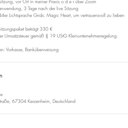
 Sitzung, vor Ort in meiner Praxis o d e r über Zoom
nanwendung, 3 Tage nach der live Sitzung
144er Lichtsprache Grids: Magic Heart, um vertrauensvoll zu lieben
 Sitzungspaket beträgt 330 €
er Umsatzsteuer gemäß § 19 UStG Kleinunternehmerregelung.
en: Vorkasse, Banküberweisung
n
de
Straße, 67304 Kerzenheim, Deutschland