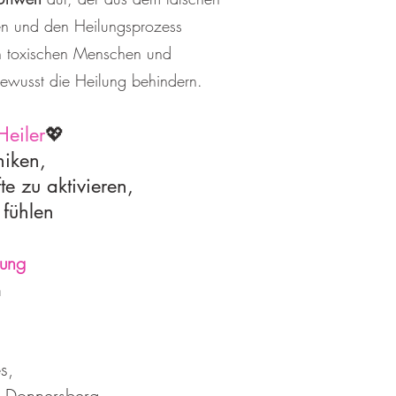
en und den Heilungsprozess
on toxischen Menschen und
ewusst die Heilung behindern.
Heiler
💖
niken,
te zu aktivieren,
 fühlen
lung
n
s,
m Donnersberg