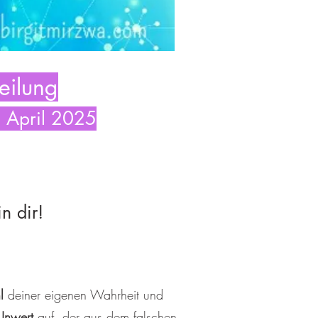
eilung
. April 2025
n dir!
hl
deiner eigenen Wahrheit und
Unwert
auf, der aus dem falschen