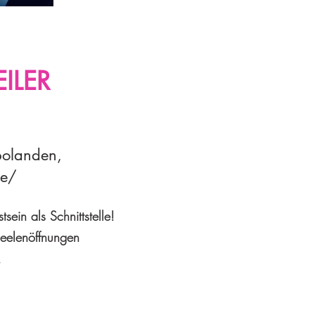
ILER
bolanden,
de/
sein als Schnittstelle!
Seelenöffnungen
,