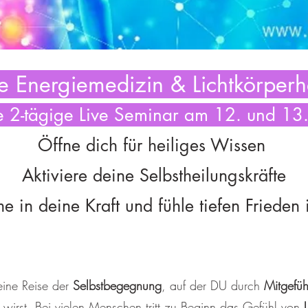
e Energiemedizin & Lichtkörperh
e 2-tägige Live Seminar am 12. und 13
Öffne dich für heiliges Wissen
Aktiviere deine Selbstheilungskräfte
 in deine Kraft und fühle tiefen Frieden i
eine Reise der
Selbstbegegnung
, auf der DU durch
Mitgefü
 wirst. Bei vielen Menschen tritt zu Beginn das Gefühl von