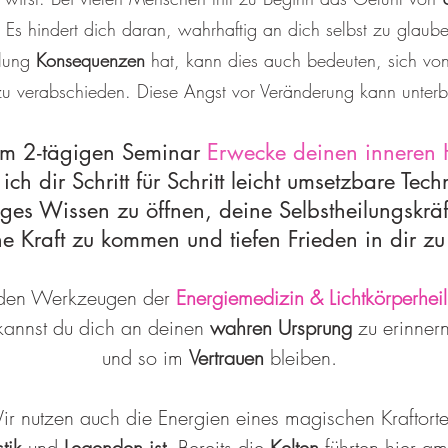
s hindert dich daran, wahrhaftig an dich selbst zu glaub
ilung
Konsequenzen
hat, kann dies auch bedeuten, sich v
verabschieden. Diese Angst vor Veränderung kann unterb
em 2-tägigen Seminar
Erwecke deinen inneren 
ich dir Schritt für Schritt leicht umsetzbare Tech
iges Wissen zu öffnen, deine Selbstheilungskräf
ne Kraft zu kommen und tiefen Frieden in dir zu
 den Werkzeugen der
Energiemedizin & Lichtkörperhei
kannst du dich an deinen
wahren Ursprung
zu erinner
und so im
Vertrauen
bleiben.
r nutzen auch die Energien eines magischen Kraftorte
tik
und
Legenden ist
. Bereits die
Kelten
führten hier a