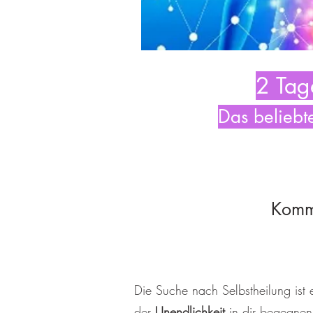
2 Tag
Das beliebt
Komme
Die Suche nach Selbstheilung ist 
der
Unendlichkeit
in dir begegnen