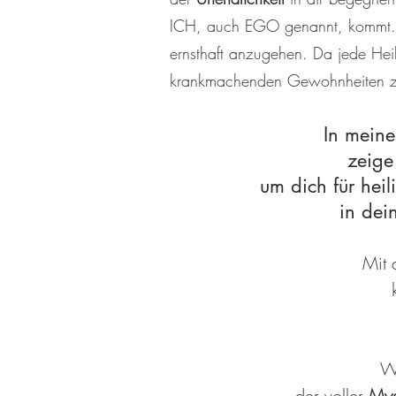
ICH, auch EGO genannt, kommt. E
ernsthaft anzugehen. Da jede He
krankmachenden Gewohnheiten zu 
In mein
zeige 
um dich für heil
in dei
Mit
Wi
der voller
Mys