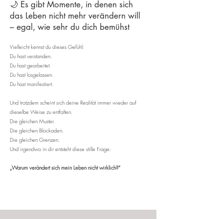
🌙 Es gibt Momente, in denen sich
das Leben nicht mehr verändern will
– egal, wie sehr du dich bemühst
Vielleicht kennst du dieses Gefühl:
Du hast verstanden.
Du hast gearbeitet.
Du hast losgelassen.
Du hast manifestiert.
Und trotzdem scheint sich deine Realität immer wieder auf
dieselbe Weise zu entfalten.
Die gleichen Muster.
Die gleichen Blockaden.
Die gleichen Grenzen.
Und irgendwo in dir entsteht diese stille Frage:
„Warum verändert sich mein Leben nicht wirklich?“