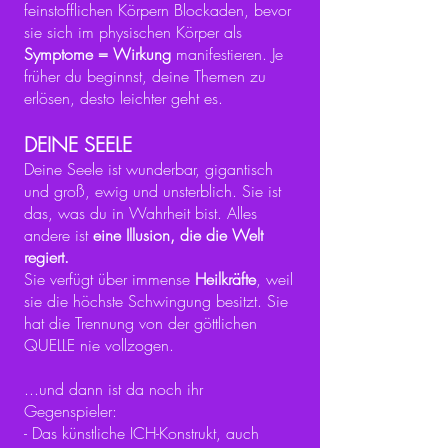
feinstofflichen Körpern Blockaden, bevor
sie sich im physischen Körper als
Symptome = Wirkung
manifestieren. Je
früher du beginnst, deine Themen zu
erlösen, desto leichter geht es.
DEINE
SEELE
Deine Seele ist wunderbar, gigantisch
und groß, ewig und unsterblich. Sie ist
das, was du in Wahrheit bist. Alles
andere ist
eine Illusion, die die Welt
regiert.
Sie verfügt über immense
Heilkräfte
, weil
sie die höchste Schwingung besitzt. Sie
hat die Trennung von der göttlichen
QUELLE nie vollzogen.
...und dann ist da noch ihr
Gegenspieler:
- Das künstliche ICH-Konstrukt, auch