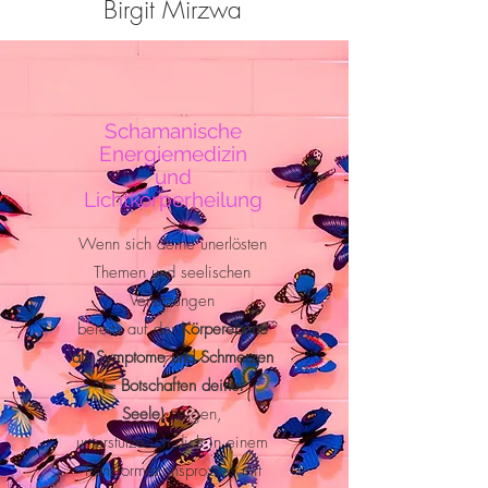
Birgit M
irzwa
Schamanische
Energiemedizin
und
Lichtkörperheilung
Wenn sich deine unerlösten
Themen und seelischen
Verletzungen
bereits auf der
Körperebene
als Symptome und Schmerzen
(= Botschaften deiner
Seele)
zeigen,
unterstütze ich dich in einem
Transformationsprozess mit