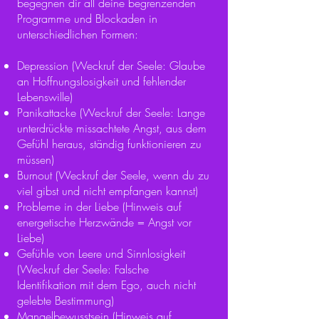
begegnen dir all deine begrenzenden
Programme und Blockaden in
unterschiedlichen Formen:
Depression (Weckruf der Seele: Glaube
an Hoffnungslosigkeit und fehlender
Lebenswille)
Panikattacke (Weckruf der Seele: Lange
unterdrückte missachtete Angst, aus dem
Gefühl heraus, ständig funktionieren zu
müssen)
Burnout (Weckruf der Seele, wenn du zu
viel gibst und nicht empfangen kannst)
Probleme in der Liebe (Hinweis auf
energetische Herzwände = Angst vor
Liebe)
Gefühle von Leere und Sinnlosigkeit
(Weckruf der Seele: Falsche
Identifikation mit dem Ego, auch nicht
gelebte Bestimmung)
Mangelbewusstsein (Hinweis auf