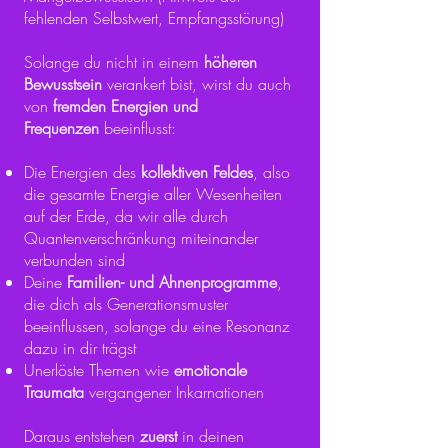
fehlenden Selbstwert, Empfangsstörung)
Solange du nicht in einem
höheren
Bewusstsein
verankert bist, wirst du auch
von
fremden Energien und
Frequenzen
beeinflusst:
Die Energien des
kollektiven Feldes
, also
die gesamte Energie aller Wesenheiten
auf der Erde, da wir alle durch
Quantenverschränkung miteinander
verbunden sind
Deine
Familien- und Ahnenprogramme
,
die dich als Generationsmuster
beeinflussen, solange du eine Resonanz
dazu in dir trägst
Unerlöste Themen wie
emotionale
Traumata
vergangener Inkarnationen
Daraus entstehen
zuerst
in deinen