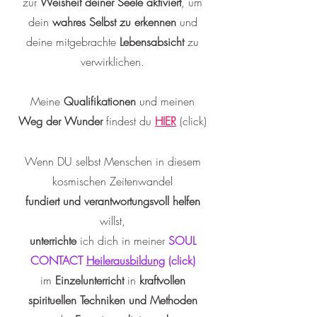
zur
Weisheit deiner Seele aktiviert
,
um
dein
wahres Selbst zu erkennen
und
deine mitgebrachte
Lebensabsicht
zu
verwirklichen.
Meine
Qualifikationen
und meinen
Weg der Wunder
findest du
H
IER
(click)
Wenn DU selbst Menschen in diesem
kosmischen Zeitenwandel
fundiert und verantwortungsvoll helfen
willst,
unterrichte
ich dich in meiner
SOUL
CONTACT
Heilerausbildung
(click)
im
Einze
lunterricht
in
kraftvollen
spirituellen Techniken und Methoden