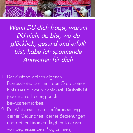
Wenn DU dich fragst, warum
DU nicht da bist, wo du
glücklich, gesund und erfüllt
bist, habe ich spannende
Antworten für dich
Der Zustand deines eigenen
Bewusstseins bestimmt den Grad deines
Einflusses auf dein Schicksal. Deshalb ist
jede wahre Heilung auch
Bewusstseinsarbeit.
Der Meisterschlüssel zur Verbesserung
dein
er Gesundheit, deiner Bez
iehungen
und deiner Finanzen liegt im Loslassen
von begrenzenden Programmen,