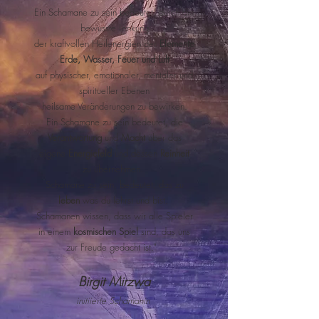
Ein Schamane zu sein bedeutet, durch die
bewusste Lenkung
der kraftvollen Heilenergien der
Elemente
Erde, Wasser, Feuer und Luft
auf physischer,
emotionaler, mentaler und
spiritueller Ebenen
heilsame Veränderungen zu bewirken.
Ein Schamane zu sein bedeutet, die
Verantwortung
und
Macht
über das
eigene
Energiefeld
und dessen
Reinheit
zu übernehmen.
Schamane zu sein, bedeutet, das zu
leben
was du lehrst und bist.
Schamanen wissen, dass wir alle Spieler
in einem
kosmischen Spiel
sind, das uns
zur Freude gedacht ist."
Birgit Mirzwa
initiierte Schamanin