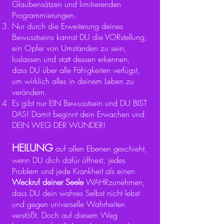
Glaubensätzen und limitierenden
Programmierungen.
Nur durch die Erweiterung deines
Bewusstseins kannst DU die VORstellung,
ein Opfer von Umständen zu sein,
loslassen und statt dessen erkennen,
dass DU über alle Fähigkeiten verfügst,
um wirklich alles in deinem Leben zu
verändern.
Es gibt nur EIN Bewusstsein und DU BIST
DAS! Damit beginnt dein Erwachen und
DEIN WEG DER WUNDER!
HEIL
UNG
auf allen Ebenen geschieht,
wenn DU dich dafür öffnest, jedes
Problem und jede Krankheit als einen
Weckruf deiner Seele
WAHRzunehmen,
dass DU dein wahres Selbst nicht lebst
und gegen universelle Wahrheiten
v
erstößt.
Doch auf diesem Weg