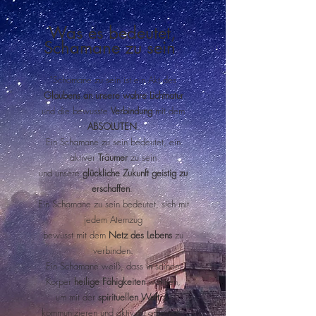
Was es bedeutet,
Schamane zu sein
"Schamane zu sein ist ein Akt des
Glaubens an unsere wahre Lichtnatur
und die
bewusste
Verbindung
mit dem
ABSOLUTEN
.
Ein Schamane zu sein bedeutet, e
in
aktiv
er
Träumer
zu sein
und unsere
glückliche
Zukunft
geistig zu
erschaffen
.
Ein Schamane zu sein bedeutet, sich mit
jedem Atemzug
bewusst mit dem
Netz des Lebens
zu
verbinden.
Ein Schamane weiß, dass in seinem
Körper
heilige Fähigkeiten
wohnen,
um mit der
spirituellen Welt
zu
kommunizieren und aktiv zu arbeiten.