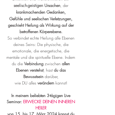
Ursachen
, der
seelisch-geistigen
krankmachenden Ge
danken,
Gefühle und seelischen Verletzungen,
geschieht Heilung als Wirkung auf der
betroffenen Körperebene.
So verbindet echte Heilung alle Ebenen
deines Seins: Die physische, die
emotionale, die energetische, die
mentale und die spirituelle Ebene. Indem
du die
Verbindung
zwischen
allen
Ebenen verstehst
, hast
du das
Bewusstsein
darüber,
wie DU alles
verändern
kannst!
In meinem beliebten 3-tägigen Live
Seminar
:
ERWECKE DEINEN INNEREN
HEILER
von 15. bis 17. März 2024 kannst du