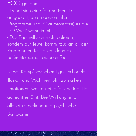
EGO
genannt
- Es hat sich eine falsche Identität
aufgebaut, durch dessen Filter
(Programme und Glaubenssätze) es die
"3D Welt" wahrnimmt
- Das Ego will sich nicht befreien,
sondern auf Teufel komm raus an all den
Programmen festhalten, denn es
befürchtet seinen eigenen Tod
Dieser Kampf zwischen Ego und Seele,
Illusion und Wahrheit führt zu starken
Emotionen, weil du eine falsche Identität
aufrecht erhältst. Die Wirkung sind
allerlei körperliche und psychische
Symptome.