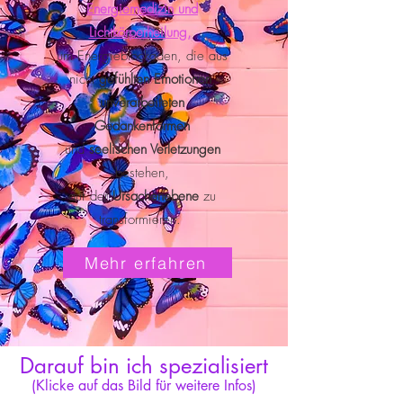
Energiemedizin und
Lichtkörperheilung,
um Energieblockaden, die aus
nicht
gefühlten Emotionen
,
unverarbeiteten
Gedankenformen
und
seelischen Verletzungen
bestehen,
auf der
Ursachenebene
zu
transformieren.
Mehr erfahren
Darauf bin ich spezialisiert
(Klicke auf das Bild für weitere Infos)